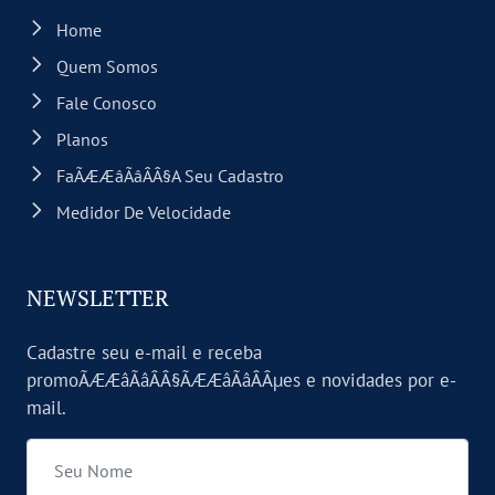
Home
Quem Somos
Fale Conosco
Planos
FaÃÆÆâÃâÂÂ§a Seu Cadastro
Medidor De Velocidade
NEWSLETTER
Cadastre seu e-mail e receba
promoÃÆÆâÃâÂÂ§ÃÆÆâÃâÂÂµes e novidades por e-
mail.