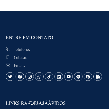
ENTRE EM CONTATO
Telefone:
Celular:
Email:
LINKS RÃÆÆâÃâÂÂPIDOS